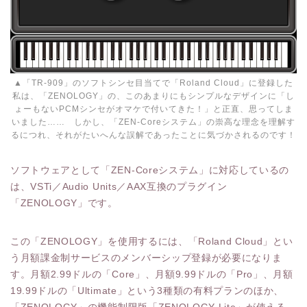
▲「TR-909」のソフトシンセ目当てで「Roland Cloud」に登録した
私は、「ZENOLOGY」の、このあまりにもシンプルなデザインに「し
ょーもないPCMシンセがオマケで付いてきた！」と正直、思ってしま
いました…… しかし、「ZEN-Coreシステム」の崇高な理念を理解す
るにつれ、それがたいへんな誤解であったことに気づかされるのです！
ソフトウェアとして「ZEN-Coreシステム」に対応しているの
は、VSTi／Audio Units／AAX互換のプラグイン
「ZENOLOGY」です。
この「ZENOLOGY」を使用するには、「Roland Cloud」とい
う月額課金制サービスのメンバーシップ登録が必要になりま
す。月額2.99ドルの「Core」、月額9.99ドルの「Pro」、月額
19.99ドルの「Ultimate」という3種類の有料プランのほか、