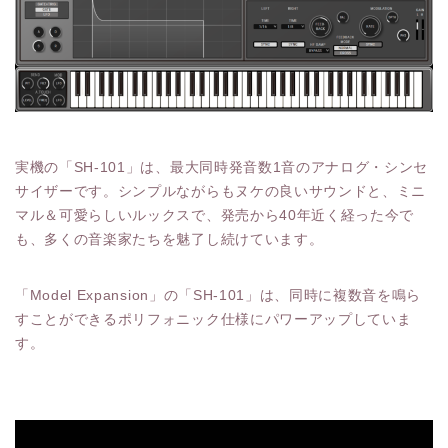
実機の「SH-101」は、最大同時発音数1音のアナログ・シンセ
サイザーです。シンプルながらもヌケの良いサウンドと、ミニ
マル＆可愛らしいルックスで、発売から40年近く経った今で
も、多くの音楽家たちを魅了し続けています。
「Model Expansion」の「SH-101」は、同時に複数音を鳴ら
すことができるポリフォニック仕様にパワーアップしていま
す。