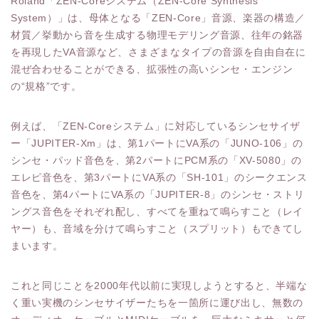
Roland「ZEN-Coreシステム（ZEN-Core Synthesis
System）」は、母体となる「ZEN-Core」音源、楽器の構造／
材質／挙動から音を生成する物理モデリング音源、往年の銘器
を再現したVA音源など、さまざまなタイプの音源を自由自在に
混ぜ合わせることができる、拡張性の高いシンセ・エンジン
の“規格”です。
例えば、「ZEN-Coreシステム」に対応しているシンセサイザ
ー「JUPITER-Xm」は、第1パートにVA系の「JUNO-106」の
シンセ・パッド音色を、第2パートにPCM系の「XV-5080」の
エレピ音色を、第3パートにVA系の「SH-101」のシークエンス
音色を、第4パートにVA系の「JUPITER-8」のシンセ・ストリ
ングス音色をそれぞれ配し、すべてを重ねて鳴らすこと（レイ
ヤー）も、音域を分けて鳴らすこと（スプリット）もできてし
まいます。
これと同じことを2000年代以前に実現しようとすると、半端な
く重い実機のシンセサイザーたちを一箇所に運び出し、無数の