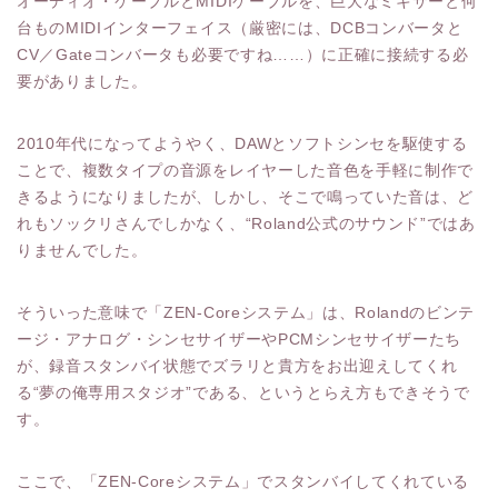
オーディオ・ケーブルとMIDIケーブルを、巨大なミキサーと何
台ものMIDIインターフェイス（厳密には、DCBコンバータと
CV／Gateコンバータも必要ですね……）に正確に接続する必
要がありました。
2010年代になってようやく、DAWとソフトシンセを駆使する
ことで、複数タイプの音源をレイヤーした音色を手軽に制作で
きるようになりましたが、しかし、そこで鳴っていた音は、ど
れもソックリさんでしかなく、“Roland公式のサウンド”ではあ
りませんでした。
そういった意味で「ZEN-Coreシステム」は、Rolandのビンテ
ージ・アナログ・シンセサイザーやPCMシンセサイザーたち
が、録音スタンバイ状態でズラリと貴方をお出迎えしてくれ
る“夢の俺専用スタジオ”である、というとらえ方もできそうで
す。
ここで、「ZEN-Coreシステム」でスタンバイしてくれている