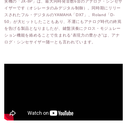
実機の「JX-8P」は、最大同時発音数6音のアナログ・シンセサ
イザーです（オシレータのみデジタル制御）。同時期にリリー
スされたフル・デジタルのYAMAHA「DX7」、Roland「D-
50」が大ヒットしたこともあり、不運にもアナログ時代の終焉
を告げる製品となりましたが、鍵盤演奏にクロス・モジュレー
ション機能を絡めることで生まれる“表現力の豊かさ”は、アナ
ログ・シンセサイザー随一とも言われています。