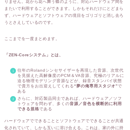
りません。花から花へ舞う蝶のように、対応ハードウェア間を
またいで利用することができます。しかもそれだけにとどまら
ず、ハードウェアとソフトウェアの境目をゴリゴリと消し去ろ
うとさえしているのです。
ここまでを一度まとめます。
「ZEN-Coreシステム」とは、
往年のRolandシンセサイザーを再現した音源、次世代
を見据えた高解像度のPCM＆VA音源、究極のリアルに
迫る物理モデリング音源などが、録音スタンバイ状態
で貴方をお出迎えしてくれる
“夢の俺専用スタジオ”
で
ある
さらに、対応製品同士であれば、ハードウェア／ソフ
トウェアを問わず、多くの
音源／音色を横断的に利用
できる規格
である
ハードウェアでできることとソフトウェアでできることが共通
化されていて、しかも互いに溶け合える。これは、家の外に持