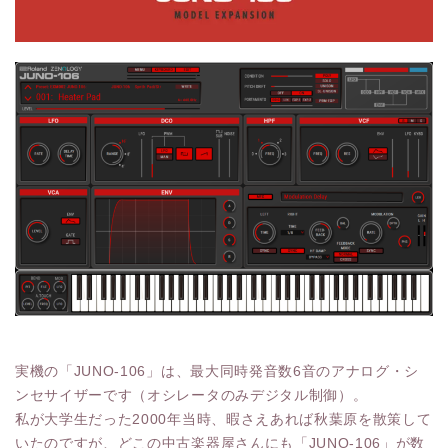
実機の「JUNO-106」は、最大同時発音数6音のアナログ・シ
ンセサイザーです（オシレータのみデジタル制御）。
私が大学生だった2000年当時、暇さえあれば秋葉原を散策して
いたのですが、どこの中古楽器屋さんにも「JUNO-106」が数