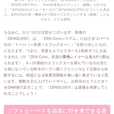
「ZENOLOGY Pro」。Partial単位のエディット（横軸）だけでな
く、“全Partialのオシレーターだけ”“全PartialのLFOだけ”といった具合
に、全Partialの単一機能を4つ見比べてエディットする（縦軸）ことも
できて、とても便利。
ちなみに、ひとつだけ注意がございます。単体の
「ZENOLOGY」は、「ZEN-Coreシステム」における“1パート
分の「トーン（＝音源＋エフェクター）」”を切り出したもの、
になります。つまり、音源もエフェクターも1系統ずつしかあ
りません（※「ZEN-Core」音源の
音色
レイヤーは最大8つ重ね
られます）。4～10
系統のエフェクターを積んでいるのが当た
り前になっている昨今のヘヴィ級ソフトシンセとド正面から比
較するには、前提となる体重別階級が食い違い過ぎていると思
います。複数台立ち上げてレイヤーし、お好みのエフェクター
をDAW側で足すことで、「ZENOLOGY」は真価を発揮してく
れることでしょう！
ソフトとハードを自在に行き来できる音