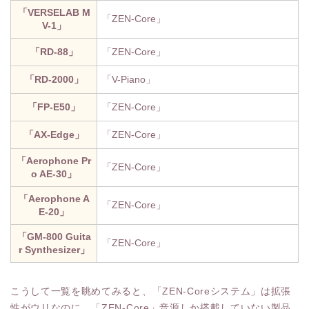
「VERSELAB M
「ZEN-Core」
V-1」
「RD-88」
「ZEN-Core」
「RD-2000」
「V-Piano」
「FP-E50」
「ZEN-Core」
「AX-Edge」
「ZEN-Core」
「Aerophone Pr
「ZEN-Core」
o AE-30」
「Aerophone A
「ZEN-Core」
E-20」
「GM-800 Guita
「ZEN-Core」
r Synthesizer」
こうして一覧を眺めてみると、「ZEN-Coreシステム」は拡張
性がウリなのに、「ZEN-Core」音源しか搭載していない製品