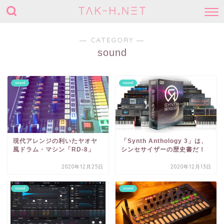
― CATEGORY ―
sound
sound
sound
現代アレンジの利いたヤオヤ
「Synth Anthology 3」は、
風ドラム・マシン「RD-8」
シンセサイザーの歴史書だ！
2020年12月25日
2020年12月13日
sound
sound