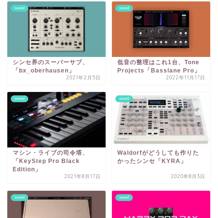
sound
sound
シンセ界のスーパーサブ、
低音の整理はこれ1台、Tone
「bx_oberhausen」
Projects「Basslane Pro」
2021年2月5日
2022年11月17日
sound
sound
マシン・ライブの司令塔、
Waldorfがどうしても作りた
「KeyStep Pro Black
かったシンセ「KYRA」
Edition」
2021年8月17日
2020年8月3日
sound
sound