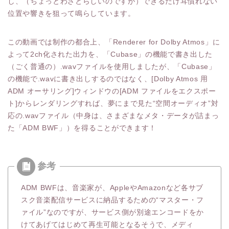
し、（ちょっとわざとらしいのですが）できるだけ耳慣れない
位置や響きを狙って鳴らしています。
この動画では制作の都合上、「Renderer for Dolby Atmos」に
よって2ch化された出力を、「Cubase」の機能で書き出した
（ごく普通の）.wavファイルを使用しましたが、「Cubase」
の機能で.wavに書き出しするのではなく、[Dolby Atmos 用
ADM オーサリング]ウィンドウの[ADM ファイルをエクスポー
ト]からレンダリングすれば、夢にまで見た“空間オーディオ”対
応の.wavファイル（中身は、さまざまなメタ・データが詰まっ
た「ADM BWF」）を得ることができます！
ADM BWFは、音楽家が、AppleやAmazonなど各サブ
スク音楽配信サービスに納品するための“マスター・フ
ァイル”なのですが、サービス側が別途エンコードをか
けてあげてはじめて再生可能となるそうで、メディ