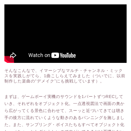
そんなこんなで、イマーシブなマルチ・チャンネル・ミック
スを実践しがてら、1曲こしらえてみました（ついでに、以前
制作した楽曲の“デメイク”にも挑戦しています）。
まずは、ゲームボーイ実機のサウンドを1パートずつRECして
いき、それぞれをオブジェクト化。一点透視図法で画面の奥か
ら広がってくる景色に合わせて、スーッと近づいてきては聴き
手の後方に流れていくような動きのあるパンニングを施しまし
た。また、サンプリング・ボイスたちもすべてオブジェクト化