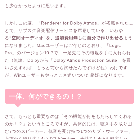
も少なかったように思います。
しかしこの度、「Renderer for Dolby Atmos」が搭載されたこ
とで、サブスク音楽配信サービスを席巻している、いわゆ
る
“空間オーディオ”を、追加費用無しに自分で作り出せる
よう
になりました。Macユーザーはご存じのとおり、「Logic
Pro」のバージョン10.7で、一足先にその環境を手に入れられ
た（無論、Dolbyから「Dolby Atmos Production Suite」を買
いさえすれば、もっと前から試せたんですけどね）わけです
が、Winユーザーもやっとこさ追いついた格好になります。
一体、何ができるの！？
さて、もっとも重要なのは「その機能が何をもたらしてくれる
のか！？」というところですが、具体的には、聴き手を取り囲
む7つのスピーカー、低音を受け持つ1つのサブ・ウーファー、
上方から降り注ぐ4つのスピーカー、合計7.1.4chを想定した、