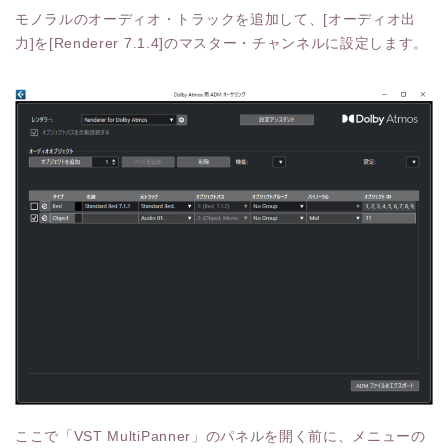
モノラルのオーディオ・トラックを追加して、[オーディオ出
力]を[Renderer 7.1.4]のマスター・チャンネルに設定します。
ここで「VST MultiPanner」のパネルを開く前に、メニューの