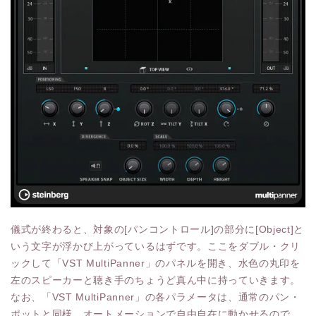
儀式が終わると、対象の[パンコントロール]の部分に[Object]と
いう文字が浮かび上がっているはずです。ここをダブル・クリ
ックして「VST MultiPanner」のパネルを開き、水色の丸印を
左のスピーカーと聴き手のちょうど真ん中に持っていきます。
なお、「VST MultiPanner」の各パラメータは、通常のパン・
ポットと同様、オートメーションで自由自在に動かせるので、