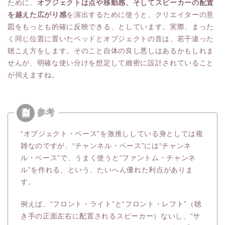
ために、
オブジェクトは点や移動感、そしてスピーカーの配置
を越えた広がり感
を演出するために使うと、クリエイターの意
図をもっとも的確に反映できる、としています。実際、まった
く同じ位置に置いたベッドとオブジェクトの音は、若干違った
聴こえ方をします。そのこと自体の良し悪しはあるかもしれま
せんが、明確な使い分けを想定して緻密に設計されていること
が伺えますね。
“オブジェクト・ベース”を激推ししている身としては複
雑なのですが、“チャンネル・ベース”には“チャンネ
ル・ベース”で、うまく使うと“ファントム・チャンネ
ル”を作れる、という、たいへん優れた利点がありま
す。
例えば、“フロント・ライト”と“フロント・レフト”（聴
き手の正面左右に配置されるスピーカー）ないし、“サ