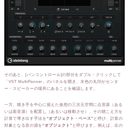
そのあと、[パンコントロール]の部分をダブル・クリックして
「VST MultiPanner」のパネルを開き、水色の丸印がセンタ
ー・スピーカーの場所にあることを確認します。
一方、聴き手を中心に据えた仮想の三次元空間に点音源（ある
いは面音源）を配置し（あるいは移動させ）、その聴こえ方を
計算で導き出す手法を
“オブジェクト・ベース”
と呼び、計算の
対象となる音の源を
“オブジェクト”
と呼びます。例えば、左の