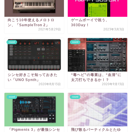
向こう10年使えるメロトロ
ゲームボーイで祝う、
ン、「SampleTron 2」
303Day！
2021年5月29日
2023年3月3日
sound
sound
シンセ好きこそ知っておきた
“毒ヘビ”の毒素は、“血清”に
い「UNO Synth」
太刀打ちできるか！？
2020年8月13日
2020年9月13日
sound
sound
「Pigments 3」が最強シンセ
飛び散るパーティクルとたゆ