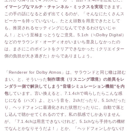
イマーシブなマルチ・チャンネル・ミックスを実現
できます。
この手の話になると必ず出てくるのが、「そんなにたくさんス
ピーカーを持っていないし、たとえ頭数を用意できたとして
も、推奨されるセッティングになんてできるわけないじゃ
ん！」という至極まっとうなご意見。5.1ch（≒Dolby Digital）
などのサラウンド・オーディオがいまいち普及しなかったの
は、まさにこのポイントをクリアできなかった（クリエイター
側の負担が大き過ぎた）からでありましょう。
「Renderer for Dolby Atmos」は、サラウンドと同じ轍は踏む
まい、と、そういった
制作環境（リスニング環境）の差異をレ
ンダラー側で解決してしまう“音場シミュレーション機能”を内
包
しています。言い換えると、7.1.4chで鳴らしたらこんな感
じになる（ハズ）よ、という音を、2chだったり、5.1chだった
り、ヘッドフォンに最適化された状態だったりに、自動で落と
し込んで聴かせてくれるのです。私の肌感でしかありません
が、「7.1.4chは用意できないけれど、5.1chなら手持ちの機材
でなんとかなりそうだよ！」とか、「ヘッドフォンしかないけ