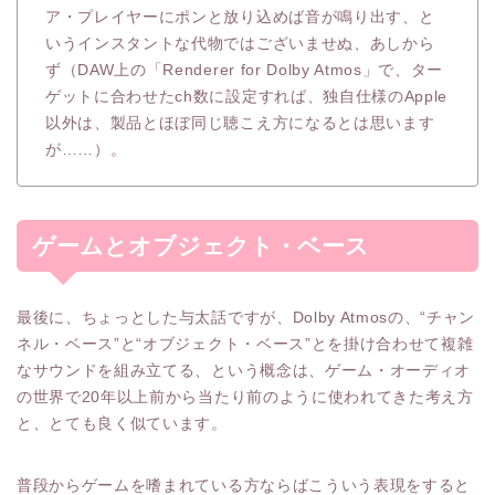
ア・プレイヤーにポンと放り込めば音が鳴り出す、と
いうインスタントな代物ではございませぬ、あしから
ず（DAW上の「Renderer for Dolby Atmos」で、ター
ゲットに合わせたch数に設定すれば、独自仕様のApple
以外は、製品とほぼ同じ聴こえ方になるとは思います
が……）。
ゲームとオブジェクト・ベース
最後に、ちょっとした与太話ですが、Dolby Atmosの、“チャン
ネル・ベース”と“オブジェクト・ベース”とを掛け合わせて複雑
なサウンドを組み立てる、という概念は、ゲーム・オーディオ
の世界で20年以上前から当たり前のように使われてきた考え方
と、とても良く似ています。
普段からゲームを嗜まれている方ならばこういう表現をすると