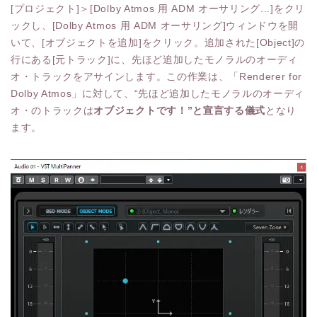
[プロジェクト]＞[Dolby Atmos 用 ADM オーサリング...]をクリ
ックし、[Dolby Atmos 用 ADM オーサリング]ウィンドウを開
いて、[オブジェクトを追加]をクリック。追加された[Object]の
行にある[元トラック]に、先ほど追加したモノラルのオーディ
オ・トラックをアサインします。この作業は、「Renderer for
Dolby Atmos」に対して、“先ほど追加したモノラルのオーディ
オ・のトラックは
オブジェクトです！”と宣言する儀式
となり
ます。