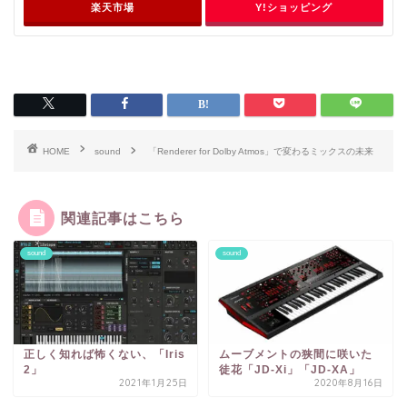
楽天市場
Y!ショッピング
HOME
sound
「Renderer for Dolby Atmos」で変わるミックスの未来
関連記事はこちら
sound
sound
正しく知れば怖くない、「Iris
ムーブメントの狭間に咲いた
2」
徒花「JD-Xi」「JD-XA」
2021年1月25日
2020年8月16日