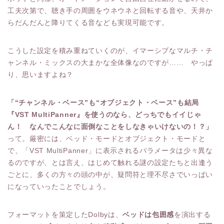
工夫次第で、聴き手の周囲をウネウネと回転する音や、天井か
らだんだんと降りてくる音なども実現可能です。
こうした設定を積み重ねていくのが、イマーシブなマルチ・チ
ャンネル・ミックスの大まかな全体像なのですが…… やっぱ
り、思いますよね？
「“チャンネル・ベース”も“オブジェクト・ベース”も結局
『VST MultiPanner』を使うのなら、どっちでもイイじゃ
ん！ なんでこんなに面倒なことをしなきゃいけないの！？」
って。厳密には、ベッド・モードとオブジェクト・モードと
で、「VST MultiPanner」に表示されるパラメータは少々異な
るのですが、とは言え、はじめて触れる謎の設定たちと出逢う
ごとに、多くの方々の頭の中が、疑問符と理不尽さでいっぱい
になっていったことでしょう。
フォーマットを策定したDolbyは、
ベッドは包囲感
を演出する