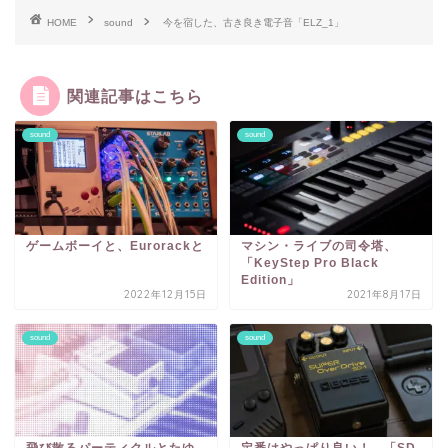
HOME
sound
今を宿した、古き良き電子音「ELZ_1」
関連記事はこちら
sound
sound
ゲームボーイと、Eurorackと
マシン・ライブの司令塔、
「KeyStep Pro Black
Edition」
2022年12月15日
2021年8月17日
sound
sound