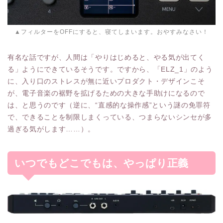
▲フィルターをOFFにすると、寝てしまいます。おやすみなさい！
有名な話ですが、人間は「やりはじめると、やる気が出てく
る」ようにできているそうです。ですから、「ELZ_1」のよう
に、入り口のストレスが無に近いプロダクト・デザインこそ
が、電子音楽の裾野を拡げるための大きな手助けになるので
は、と思うのです（逆に、“直感的な操作感”という謎の免罪符
で、できることを制限しまくっている、つまらないシンセが多
過ぎる気がします……）。
いつでもどこでもは、やっぱり正義