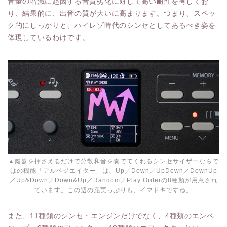
音量の増減に起因する音質劣化に対して高い耐性を有してお
り、結果的に、出音の質が大いに高まります。つまり、スペッ
ク的にしっかりと、ハイレゾ時代のシンセとしてあるべき姿を
体現しているわけです。
▲鍵盤を押さえるだけで分散和音を奏でてくれるシンセサイザーならで
はの機能「アルペジエイター」は、Up／Down／UpDown／DownUp
／Up&Down／Down&Up／Random／Play Orderの8種類が用意され
ています。この辺の充実っぷりも、イマドキですね。
また、11種類のシンセ・エンジンだけでなく、4種類のエンベ