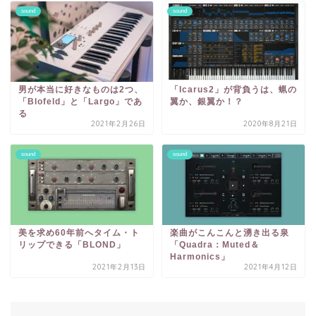
sound
sound
男が本当に好きなものは2つ、
「Icarus2」が背負うは、蝋の
「Blofeld」と「Largo」であ
翼か、銀翼か！？
る
2021年2月26日
2020年8月21日
sound
sound
美を求め60年前へタイム・ト
楽曲がこんこんと湧き出る泉
リップできる「BLOND」
「Quadra：Muted＆
Harmonics」
2021年2月13日
2021年4月12日