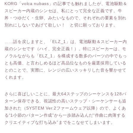
KORG「volca nubass」の記事でも触れましたが、電池駆動＆
スピーカー内蔵のシンセは、私にとって完全な正義です。牛
丼・つゆだく・生卵、みたいなもので、それぞれの要素を別れ
別れにしないであげて欲しい！ と切に願っております。
……話を戻しますと、「ELZ_1」は、電池駆動＆スピーカー内
蔵のシンセです（ハイ、完全正義！）。特にスピーカーは、モ
ノラルながらも「ELZ_1」を構成する数多のパーツの中でもっ
とも高価、と言わしめるほど高品位なものを厳選採用している
とのことで、実際に、レンジの広いスッキリした音を響かせて
くれます。
さらに喜ばしいことに、最大64ステップのシーケンスを128パ
ターン保存できる、視認性の高いステップ・シーケンサーも追
加された（SYSTEM Ver.2ファームウェア以降）ので、よくあ
る“1小節のパターン作成”から一歩踏み込んだ“作曲に肉薄する
クリエイティブな打ち込み”までをこなせてしまいます。