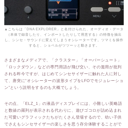
▲こちらは「DNA EXPLORER」と名付けられた、オーディオ・データ
（本体で録音したり、インポートしたりして用意する）の特徴を抽出
し、シンセ・サウンドに変えてしまうオシレーターです。ツマミを操作
すると、ショベルがツツーッと動きます。
さまざまなメディアで、「クラスター」「オーバーシュート」
「ロックダウン」などの専門用語が飛び交い、その濫用が批判
される昨今ですが、はじめてシンセサイザーに触れた人に対し
て、唐突に“オシレーターの波形タイプをLFOでモジュレーショ
ン”という説明をするのも大概でしょう。
その点、「ELZ_1」の液晶ディスプレイには、小難しい英略語
と数値の羅列が表示される代わりに、遊びゴコロが詰め込まれ
た可愛いグラフィックたちがたくさん登場するので、幼い子供
でさえもシンセサイザーの楽しさを思う存分体験することがで