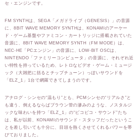
セ・エンジンです。
FM SYNTHは、SEGA「メガドライブ（GENESIS）」の音源
に、8BIT WAVE MEMORY SYNTHは、KONAMIのアーケー
ド・ゲーム基盤やファミコン・カートリッジに搭載されていた
音源に、8BIT WAVE MEMORY SYNTH（FM MODE）は、
NEC-HE「PCエンジン」の音源に、LOW-BIT OSCは、
NINTENDO「ファミリーコンピュータ」の音源に、それぞれ近
い特性を持っているため、レトロなビデオ・ゲーム・ミュージ
ック（大雑把に括るとチップチューン）っぽいサウンドを
「ELZ_1」1台で網羅できてしまうのです。
アナログ・シンセの“温もり”とも、PCMシンセの“リアルさ”と
も違う、例えるならばブラウン管の滲みのような、ノスタルジ
ックな味わいを持つ「ELZ_1」の“ピコピコ・サウンド”たち
は、私が以前、KONAMIのサウンド・スタッフだったというこ
とを差し引いても十分に、目頭を熱くさせてくれるパワーを帯
びておりました。