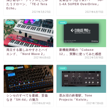
飛び散るパーティクルとたゆ
定番はやっぱり良い！ 「SD-
たうドローン、「TE-2 Tera
1-4A SUPER OverDrive」
Echo」
2021年3月25日
2021年6月15日
sound
sound
両立する親しみやすさとハイ
新機能満載の「Cubase
エンド、「Nord Wave 2」
12」、実際に使ってみた感想
2021年6月6日
2022年3月18日
sound
sound
シンセのすべてを凝縮、妥協
歪み沼の終着駅、Tone
なき「SH-4d」の魅力
Projects「Kelvin」
2023年6月14日
2021年7月6日