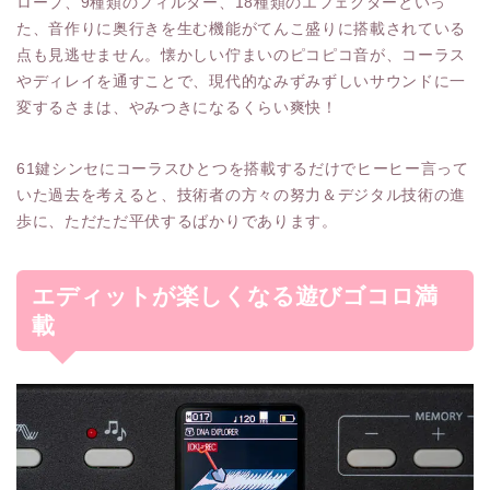
ロープ、9種類のフィルター、18種類のエフェクターといっ
た、音作りに奥行きを生む機能がてんこ盛りに搭載されている
点も見逃せません。懐かしい佇まいのピコピコ音が、コーラス
やディレイを通すことで、現代的なみずみずしいサウンドに一
変するさまは、やみつきになるくらい爽快！
61鍵シンセにコーラスひとつを搭載するだけでヒーヒー言って
いた過去を考えると、技術者の方々の努力＆デジタル技術の進
歩に、ただただ平伏するばかりであります。
エディットが楽しくなる遊びゴコロ満
載