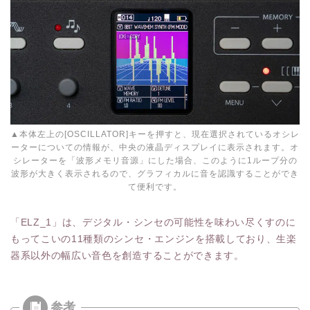
▲本体左上の[OSCILLATOR]キーを押すと、現在選択されているオシレ
ーターについての情報が、中央の液晶ディスプレイに表示されます。オ
シレーターを「波形メモリ音源」にした場合、このように1ループ分の
波形が大きく表示されるので、グラフィカルに音を認識することができ
て便利です。
「ELZ_1」は、デジタル・シンセの可能性を味わい尽くすのに
もってこいの11種類のシンセ・エンジンを搭載しており、生楽
器系以外の幅広い音色を創造することができます。