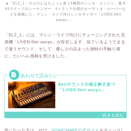
▲「ELZ_1」のものとはちょっと違う4種類のシンセ・エンジン、最大
64ステップのシーケンサー、4トラック仕様のオーディオ・ルーパーな
どを搭載した、マシン・ライブ向けシンセサイザー「LIVEN 8bit
warps」。
「ELZ_1」には、マシン・ライブ向けにチューニングされた兄
弟機「LIVEN 8bit warps」が存在します。似ているようでまる
で違うサウンド、そして、優しさの詰まった独特の手触り感
に、たいへん感銘を受けました。
8bitサウンドの魂を解き放つ
「LIVEN 8bit warps」
気になった方は、ぜひ、
SONICWARE公式サイト
をチェックし